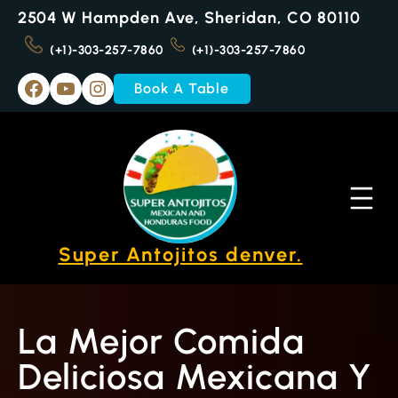
Skip
2504 W Hampden Ave, Sheridan, CO 80110
to
content
(+1)-303-257-7860
(+1)-303-257-7860
Facebook
YouTube
Instagram
Book A Table
Super Antojitos denver.
La Mejor Comida
Deliciosa Mexicana Y